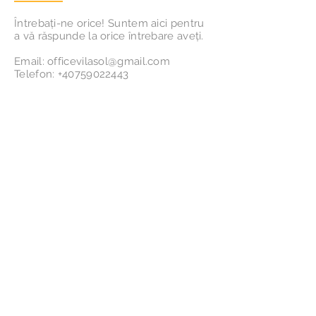
Întrebați-ne orice! Suntem aici pentru
a vă răspunde la orice întrebare aveți.
Email:
officevilasol@gmail.com
Telefon:
+40759022443
Urmărește-ne!
Abonează-te la lista noastră de
email!
Abonează-te!